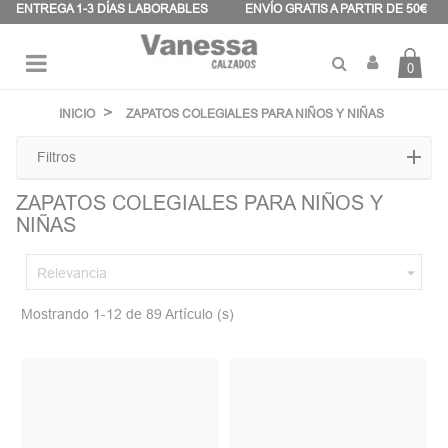
Panel de gestión de cookies
ENTREGA 1-3 DÍAS LABORABLES
ENVÍO GRATIS A PARTIR DE 50€
0
Navegación
☰
de
INICIO
ZAPATOS COLEGIALES PARA NIÑOS Y NIÑAS
palanca
Filtros
ZAPATOS COLEGIALES PARA NIÑOS Y
NIÑAS

Relevancia
Mostrando 1-12 de 89 Artículo (s)