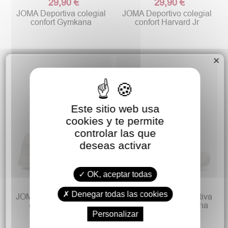
29,90 €
29,90 €
JOMA Deportiva colegial
JOMA Deportivo colegial
confort Gymkana
confort Harvard Jr
×
Este sitio web usa
cookies y te permite
controlar las que
deseas activar
OK, aceptar todas
29,90 €
29,90 €
Denegar todas las cookies
JOMA Zapatilla deportiva
JOMA Zapatilla deportiva
colegial Academy
colegial niña Gymkana
Personalizar