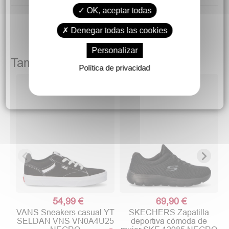
OK, aceptar todas
Denegar todas las cookies
Personalizar
También podría gustarte
Política de privacidad
c
54,99 €
69,90 €
VANS Sneakers casual YT
SKECHERS Zapatilla
SELDAN VNS VN0A4U25
deportiva cómoda de