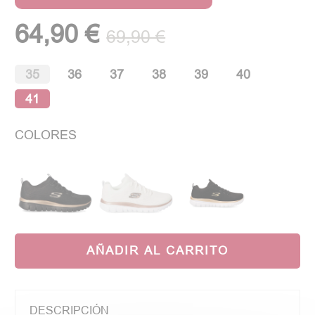
64,90 €
69,90 €
35
36
37
38
39
40
41
COLORES
AÑADIR AL CARRITO
DESCRIPCIÓN