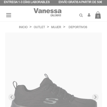
Panel de gestión de cookies
ENTREGA 1-3 DÍAS LABORABLES
ENVÍO GRATIS A PARTIR DE 50€
0
Navegación
☰
de
INICIO
OUTLET
MUJER
DEPORTIVOS
palanca