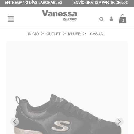
Panel de gestión de cookies
ENTREGA 1-3 DÍAS LABORABLES
ENVÍO GRATIS A PARTIR DE 50€
0
Navegación
☰
de
INICIO
OUTLET
MUJER
CASUAL
palanca