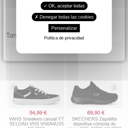
OK, aceptar todas
Denegar todas las cookies
Personalizar
También podría gustarte
Política de privacidad
54,99 €
69,90 €
VANS Sneakers casual YT
SKECHERS Zapatilla
SELDAN VNS VN0A4U25
deportiva cómoda de