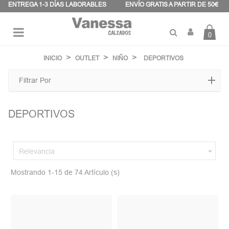
Panel de gestión de cookies
ENTREGA 1-3 DÍAS LABORABLES
ENVÍO GRATIS A PARTIR DE 50€
0
Navegación
☰
de
INICIO
OUTLET
NIÑO
DEPORTIVOS
palanca
Filtrar Por
DEPORTIVOS

Relevancia
Mostrando 1-15 de 74 Artículo (s)