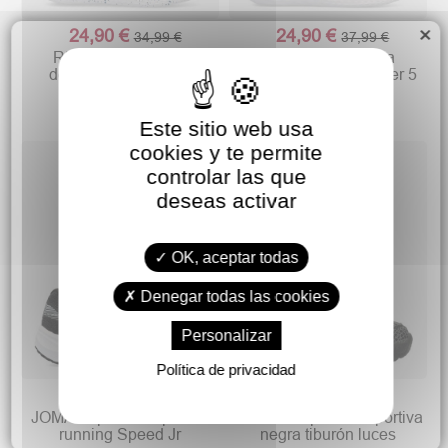
×
24,90 €
24,90 €
34,99 €
37,99 €
REEBOK Zapatilla
REEBOK Zapatilla
deportiva niño Rush
deportiva Rush Runner 5
Runner 5
Este sitio web usa
cookies y te permite
controlar las que
deseas activar
OK, aceptar todas
Denegar todas las cookies
Personalizar
Política de privacidad
19,90 €
19,90 €
36,90 €
27,90 €
JOMA Zapatilla deportiva
PEKES Zapatilla deportiva
running Speed Jr
negra tiburón luces