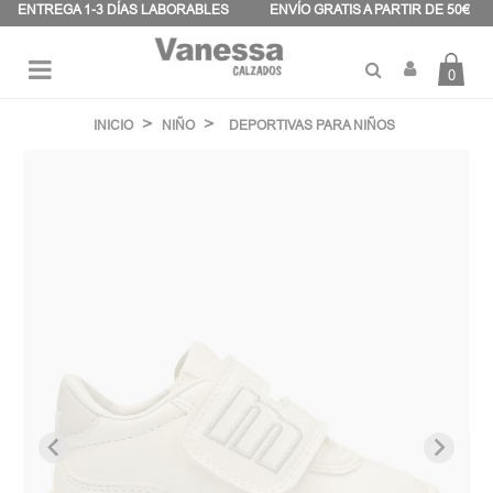
Panel de gestión de cookies
ENTREGA 1-3 DÍAS LABORABLES
ENVÍO GRATIS A PARTIR DE 50€
0
Navegación
☰
de
INICIO
NIÑO
DEPORTIVAS PARA NIÑOS
palanca