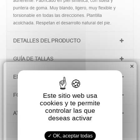
adherente. Fabricado en piel sintética, con suela y
puntera de goma. Muy blando, ligero, muy flexible y
torsionable en todas las direcciones. Plantilla
acolchada. Respetan el desarrollo natural del pie.
DETALLES DEL PRODUCTO
GUÍA DE TALLAS
×
ENVÍOS Y DEVOLUCIONES
Este sitio web usa
FORMAS DE PAGO
cookies y te permite
controlar las que
ATENCIÓN AL CLIENTE
deseas activar
OK, aceptar todas