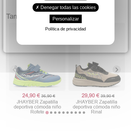
Denegar todas las cookies
También podría gustarte
Personalizar
Política de privacidad
24,90 €
29,90 €
36,90 €
39,90 €
JHAYBER Zapatilla
JHAYBER Zapatilla
deportiva cómoda niño
deportiva cómoda niño
Rofete
Rinal