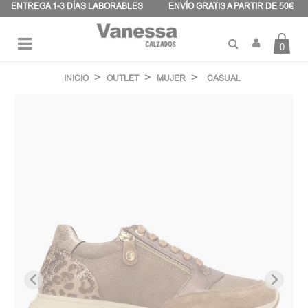
Panel de gestión de cookies
ENTREGA 1-3 DÍAS LABORABLES
ENVÍO GRATIS A PARTIR DE 50€
0
Navegación
☰
de
INICIO
OUTLET
MUJER
CASUAL
palanca