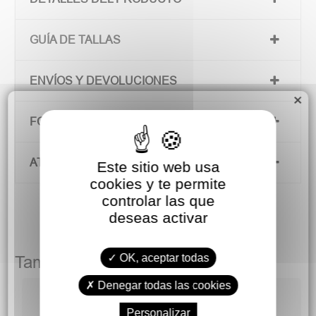
GUÍA DE TALLAS
ENVÍOS Y DEVOLUCIONES
×
FORMAS DE PAGO
ATENCIÓN AL CLIENTE
Este sitio web usa
cookies y te permite
controlar las que
deseas activar
OK, aceptar todas
También podría gustarte
Denegar todas las cookies
Personalizar