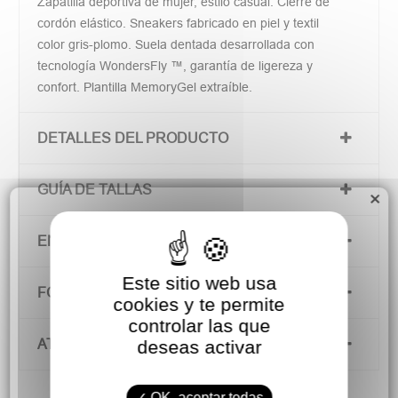
Zapatilla deportiva de mujer, estilo casual. Cierre de
cordón elástico. Sneakers fabricado en piel y textil
color gris-plomo. Suela dentada desarrollada con
tecnología WondersFly ™, garantía de ligereza y
confort. Plantilla MemoryGel extraíble.
DETALLES DEL PRODUCTO
GUÍA DE TALLAS
×
ENVÍOS Y DEVOLUCIONES
Este sitio web usa
FORMAS DE PAGO
cookies y te permite
controlar las que
ATENCIÓN AL CLIENTE
deseas activar
OK, aceptar todas