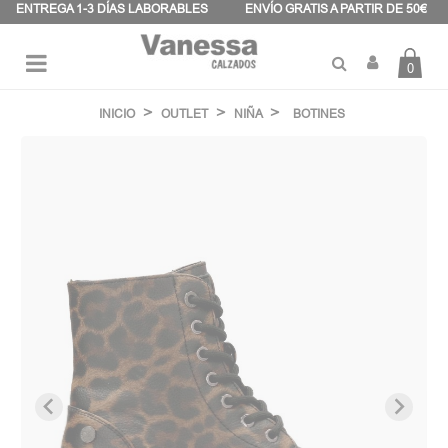
Panel de gestión de cookies
ENTREGA 1-3 DÍAS LABORABLES
ENVÍO GRATIS A PARTIR DE 50€
0
Navegación
☰
de
INICIO
OUTLET
NIÑA
BOTINES
palanca