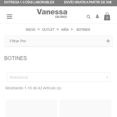
Panel de gestión de cookies
ENTREGA 1-3 DÍAS LABORABLES
ENVÍO GRATIS A PARTIR DE 50€
0
Navegación
☰
de
INICIO
OUTLET
NIÑA
BOTINES
palanca
Filtrar Por
BOTINES

Relevancia
Mostrando 1-15 de 42 Artículo (s)