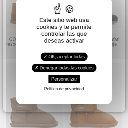
Este sitio web usa
cookies y te permite
29,90 €
29,90 €
controlar las que
38,90 €
38,90 €
CONGUITOS Bota safari
CONGUITOS Botín safari
deseas activar
respetuosa piel serraje niña
respetuosa piel serraje
OK, aceptar todas
Denegar todas las cookies
Personalizar
Política de privacidad