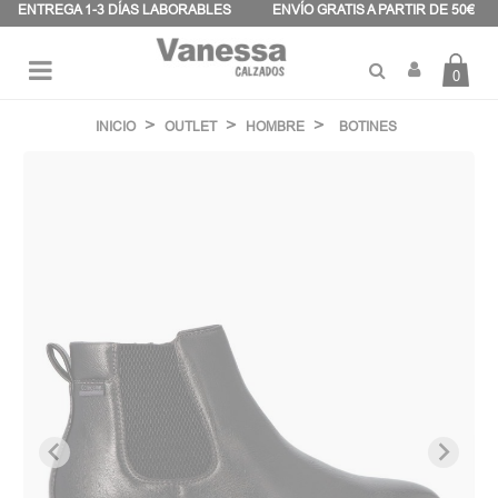
Panel de gestión de cookies
ENTREGA 1-3 DÍAS LABORABLES
ENVÍO GRATIS A PARTIR DE 50€
0
Navegación
☰
de
INICIO
OUTLET
HOMBRE
BOTINES
palanca