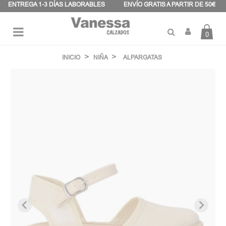
Panel de gestión de cookies
ENTREGA 1-3 DÍAS LABORABLES
ENVÍO GRATIS A PARTIR DE 50€
0
Navegación
☰
de
INICIO
NIÑA
ALPARGATAS
palanca