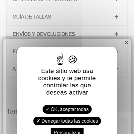
GUÍA DE TALLAS
ENVÍOS Y DEVOLUCIONES
×
FORMAS DE PAGO
ATENCIÓN AL CLIENTE
Este sitio web usa
cookies y te permite
controlar las que
deseas activar
OK, aceptar todas
También podría gustarte
Denegar todas las cookies
Personalizar