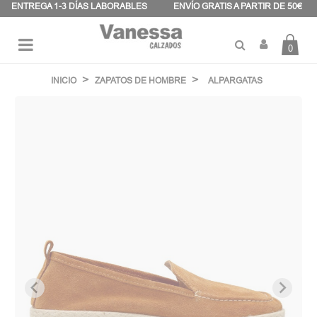
Panel de gestión de cookies
ENTREGA 1-3 DÍAS LABORABLES
ENVÍO GRATIS A PARTIR DE 50€
0
Navegación
☰
de
INICIO
ZAPATOS DE HOMBRE
ALPARGATAS
palanca