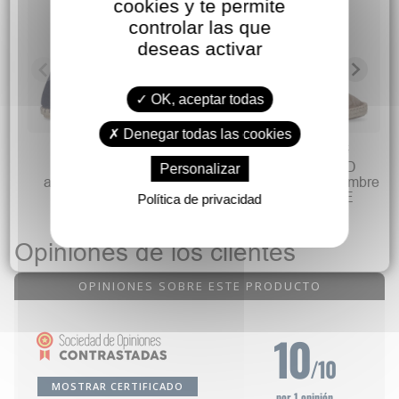
cookies y te permite
controlar las que
deseas activar
OK, aceptar todas
Denegar todas las cookies
16,90 €
39,90 €
54,90 €
VANESSA Zapatilla
NATURAL WORLD
Personalizar
alpargata hombre RUI
Zapatilla alpargata hombre
1000 MARINO
WOR 325E BEIGE
Política de privacidad
Opiniones de los clientes
OPINIONES SOBRE ESTE PRODUCTO
10
/10
MOSTRAR CERTIFICADO
por 1 opinión