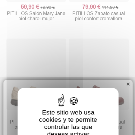
59,90 €
79,90 €
79,90 €
114,90 €
PITILLOS Salón Mary Jane
PITILLOS Zapato casual
piel charol mujer
piel confort cremallera
×
Este sitio web usa
69,90 €
69,90 €
99,90 €
84,90 €
cookies y te permite
PITILLOS Zapato casual
PITILLOS Zapato casual
controlar las que
piel confort elásticos
piel confort cremallera
deseas activar