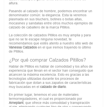
altura.
Pasando al calzado de hombre, podemos encontrar un
denominador común: la elegancia. Esta la veremos
plasmada en sus bluchers, botines o botas altas,
mocasines y sandalias entre otros muchos ejemplos de
calzado de caballero de la marca Pitillos.
La colección de calzados Pitillos es muy amplia y para
que no se te escape ninguna novedad, te
recomendamos que estés atento a nuestro sitio web de
Vanessa Calzados
en el que iremos trayendo lo último
de Pitillos.
¿Por qué comprar Calzados Pitillos?
Hablar de Pitillos es hablar de comodidad y los años de
experiencia que llevan en el sector han conseguido que
alcancen la máxima excelencia. Esto es gracias a las
tecnologías utilizadas durante los procesos de
fabricación que dotan a sus zapatos de características
muy buscadas en el
calzado de diario
.
En primer lugar, tenemos el uso de materiales
termorreguladores, el cual es proporcionado por
Arneplant
, que ofrece más comodidad y transpiración
al pie, eliminando cualquier tipo de olor y conservando