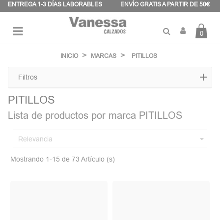
Panel de gestión de cookies
ENTREGA 1-3 DÍAS LABORABLES
ENVÍO GRATIS A PARTIR DE 50€
0
Navegación
☰
de
INICIO
MARCAS
PITILLOS
palanca
Filtros
PITILLOS
Lista de productos por marca PITILLOS

Relevancia
Mostrando 1-15 de 73 Artículo (s)