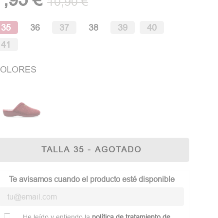
10,90 €
35
36
37
38
39
40
41
OLORES
TALLA 35 - AGOTADO
Te avisamos cuando el producto esté disponible
He leído y entiendo la
política de tratamiento de