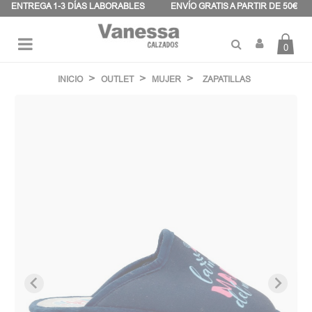
Panel de gestión de cookies
ENTREGA 1-3 DÍAS LABORABLES
ENVÍO GRATIS A PARTIR DE 50€
0
Navegación
☰
de
INICIO
OUTLET
MUJER
ZAPATILLAS
palanca