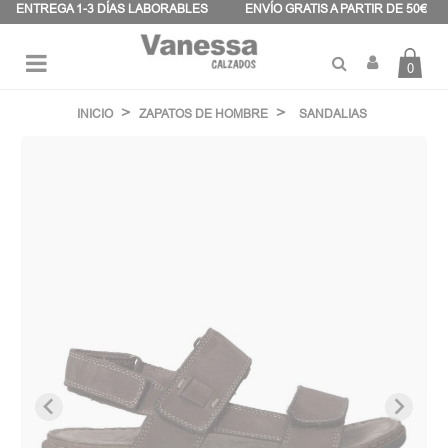
Panel de gestión de cookies
ENTREGA 1-3 DÍAS LABORABLES
ENVÍO GRATIS A PARTIR DE 50€
0
Navegación
☰
de
INICIO
ZAPATOS DE HOMBRE
SANDALIAS
palanca