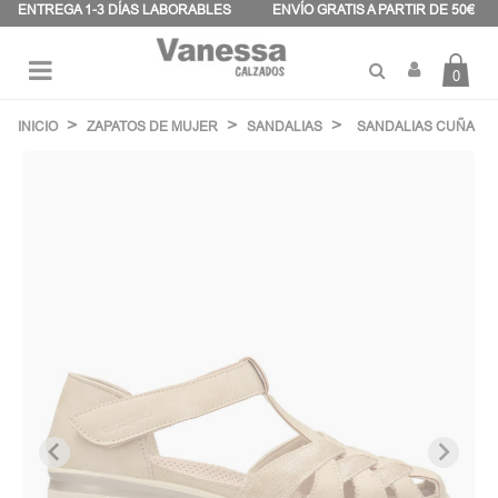
Panel de gestión de cookies
ENTREGA 1-3 DÍAS LABORABLES
ENVÍO GRATIS A PARTIR DE 50€
0
Navegación
☰
de
INICIO
ZAPATOS DE MUJER
SANDALIAS
SANDALIAS CUÑA
palanca