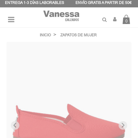
Panel de gestión de cookies
ENTREGA 1-3 DÍAS LABORABLES
ENVÍO GRATIS A PARTIR DE 50€
0
Navegación
☰
de
INICIO
ZAPATOS DE MUJER
palanca