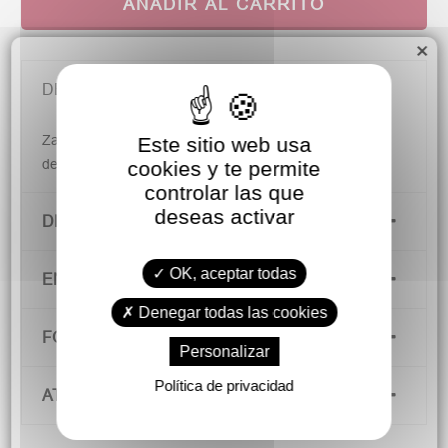
AÑADIR AL CARRITO
×
DESCRIPCIÓN
Zapatillas de lona Kung-Fu con elástico. Muy fáciles
Este sitio web usa
de poner y súper cómodas. Ideales para niños.
cookies y te permite
controlar las que
deseas activar
DETALLES DEL PRODUCTO
OK, aceptar todas
ENVÍOS Y DEVOLUCIONES
Denegar todas las cookies
FORMAS DE PAGO
Personalizar
Política de privacidad
ATENCIÓN AL CLIENTE