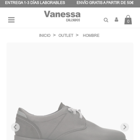
Panel de gestión de cookies
ENTREGA 1-3 DÍAS LABORABLES
ENVÍO GRATIS A PARTIR DE 50€
0
Navegación
☰
de
INICIO
OUTLET
HOMBRE
palanca