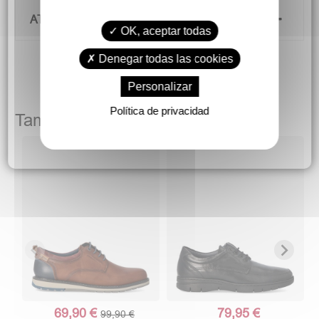
ATENCIÓN AL CLIENTE
OK, aceptar todas
Denegar todas las cookies
Personalizar
Política de privacidad
También podría gustarte
P
69,90 €
79,95 €
99,90 €