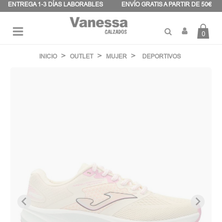
Panel de gestión de cookies
ENTREGA 1-3 DÍAS LABORABLES
ENVÍO GRATIS A PARTIR DE 50€
0
Navegación
☰
de
INICIO
OUTLET
MUJER
DEPORTIVOS
palanca