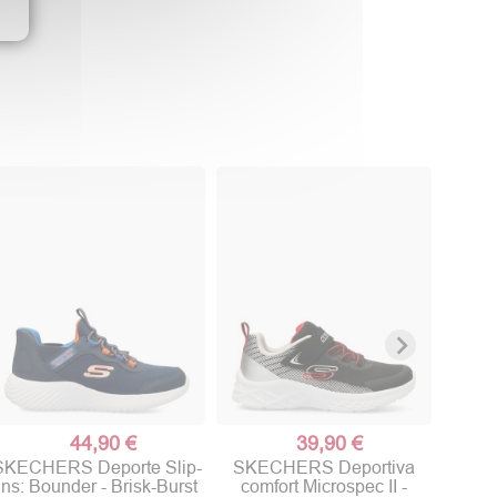
SKE
deport
44,90 €
39,90 €
SKECHERS Deporte Slip-
SKECHERS Deportiva
ins: Bounder - Brisk-Burst
comfort Microspec II -