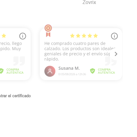
Zovrix
rar el certificado
.