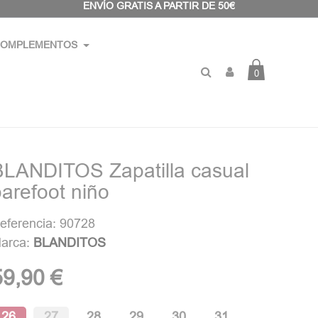
ENVÍO GRATIS A PARTIR DE 50€
OMPLEMENTOS
0
BLANDITOS Zapatilla casual
arefoot niño
eferencia: 90728
arca:
BLANDITOS
59,90 €
26
27
28
29
30
31