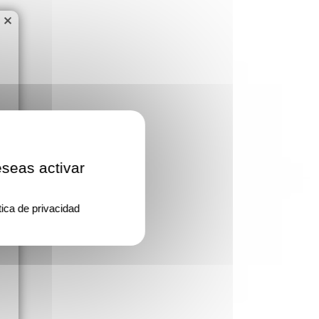
×
eseas activar
tica de privacidad