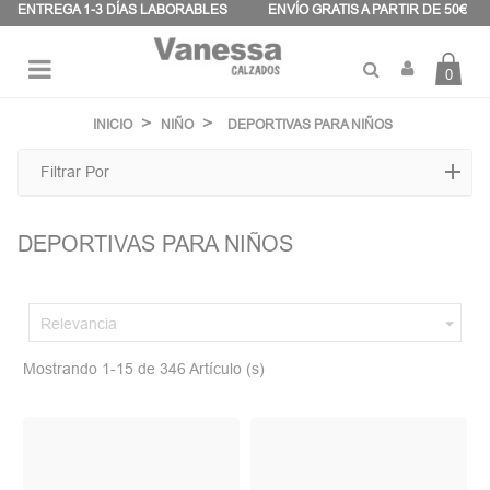
Panel de gestión de cookies
ENTREGA 1-3 DÍAS LABORABLES
ENVÍO GRATIS A PARTIR DE 50€
0
Navegación
☰
de
INICIO
NIÑO
DEPORTIVAS PARA NIÑOS
palanca
Filtrar Por
DEPORTIVAS PARA NIÑOS

Relevancia
Mostrando 1-15 de 346 Artículo (s)