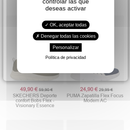
controlar las que
deseas activar
OK, aceptar todas
Denegar todas las cookies
Personalizar
Política de privacidad
49,90 €
24,90 €
59,90 €
29,99 €
SKECHERS Deporte
PUMA Zapatilla Flex Focus
confort Bobs Flex -
Modern AC
Visionary Essence