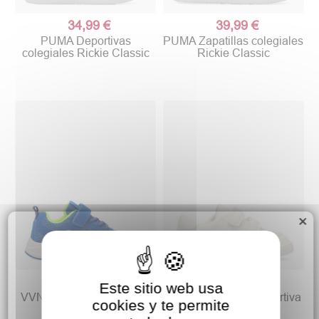
34,99 €
39,99 €
PUMA Deportivas
PUMA Zapatillas colegiales
colegiales Rickie Classic
Rickie Classic
×
15,00 €
19,90 €
19,90 €
27,90 €
Este sitio web usa
VVNN Zapatilla deportiva
PEKES Zapatilla deportiva
cookies y te permite
confort niño
casual respetuosa