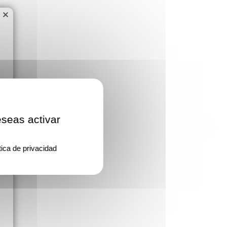
×
eseas activar
tica de privacidad