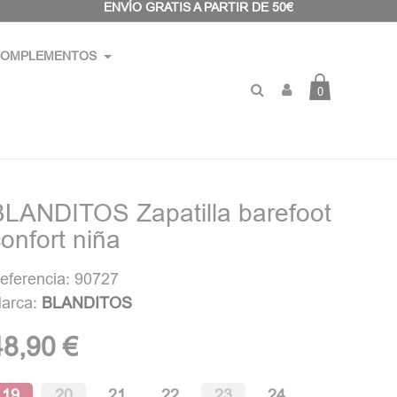
ENVÍO GRATIS A PARTIR DE 50€
OMPLEMENTOS
0
BLANDITOS Zapatilla barefoot
onfort niña
eferencia: 90727
arca:
BLANDITOS
48,90 €
19
20
21
22
23
24