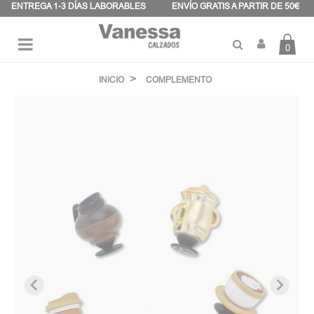
Panel de gestión de cookies
ENTREGA 1-3 DÍAS LABORABLES
ENVÍO GRATIS A PARTIR DE 50€
0
Navegación
☰
de
INICIO
COMPLEMENTO
palanca