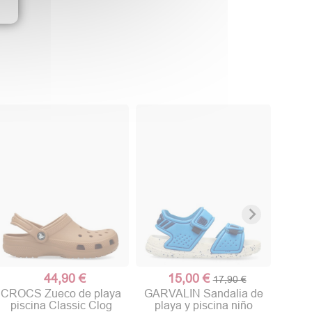
BIOM
de pla
44,90 €
15,00 €
17,90 €
CROCS Zueco de playa
GARVALIN Sandalia de
piscina Classic Clog
playa y piscina niño