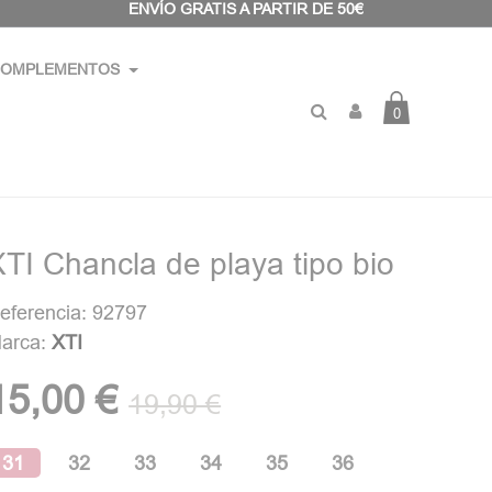
ENVÍO GRATIS A PARTIR DE 50€
OMPLEMENTOS
0
TI Chancla de playa tipo bio
eferencia: 92797
arca:
XTI
15,00 €
19,90 €
31
32
33
34
35
36