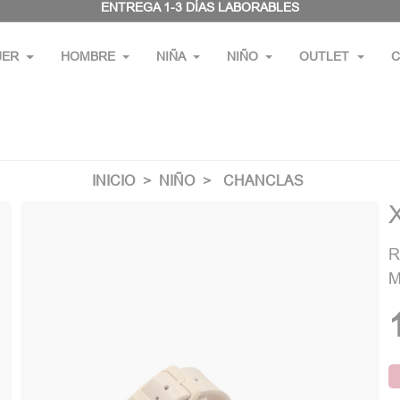
ENTREGA 1-3 DÍAS LABORABLES
JER
HOMBRE
NIÑA
NIÑO
OUTLET
C
INICIO
NIÑO
CHANCLAS
X
R
M