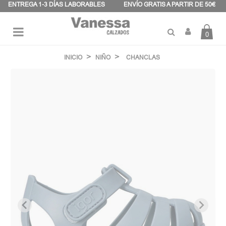
Panel de gestión de cookies
ENTREGA 1-3 DÍAS LABORABLES
ENVÍO GRATIS A PARTIR DE 50€
0
Navegación
☰
de
INICIO
NIÑO
CHANCLAS
palanca