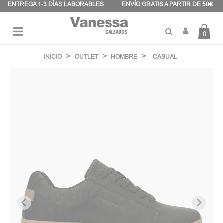
Panel de gestión de cookies
ENTREGA 1-3 DÍAS LABORABLES
ENVÍO GRATIS A PARTIR DE 50€
0
Navegación
☰
de
INICIO
OUTLET
HOMBRE
CASUAL
palanca