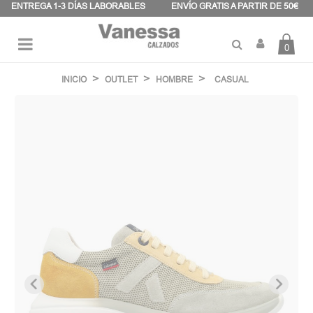
Panel de gestión de cookies
ENTREGA 1-3 DÍAS LABORABLES
ENVÍO GRATIS A PARTIR DE 50€
0
Navegación
☰
de
INICIO
OUTLET
HOMBRE
CASUAL
palanca