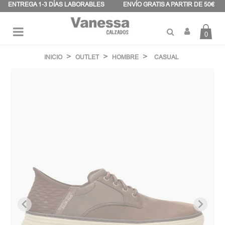
Panel de gestión de cookies
ENTREGA 1-3 DÍAS LABORABLES
ENVÍO GRATIS A PARTIR DE 50€
0
Navegación
☰
de
INICIO
OUTLET
HOMBRE
CASUAL
palanca