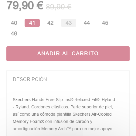
79,90 €
89,90 €
40
41
42
43
44
45
46
AÑADIR AL CARRITO
DESCRIPCIÓN
Skechers Hands Free Slip-Ins® Relaxed Fit®: Hyland
- Ryland. Cordones elásticos. Parte superior de piel,
así como una cómoda plantilla Skechers Air-Cooled
Memory Foam® con infusión de carbón y
amortiguación Memory Arch™ para un mejor apoyo.