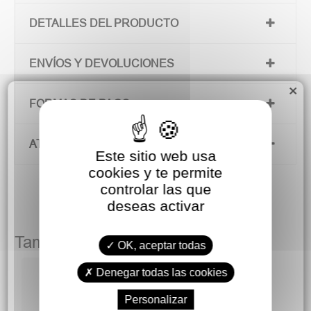
DETALLES DEL PRODUCTO
ENVÍOS Y DEVOLUCIONES
×
FORMAS DE PAGO
ATENCIÓN AL CLIENTE
Este sitio web usa
cookies y te permite
controlar las que
deseas activar
También podría gustarte
OK, aceptar todas
Denegar todas las cookies
Personalizar