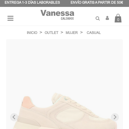
Panel de gestión de cookies
ENTREGA 1-3 DÍAS LABORABLES
ENVÍO GRATIS A PARTIR DE 50€
0
Navegación
☰
de
INICIO
OUTLET
MUJER
CASUAL
palanca