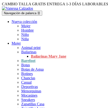
CAMBIO TALLA GRATIS
ENTREGA 1-3 DÍAS LABORABLE
Navegación de palanca
☰
Nueva colección
Mujer
Hombre
Niño
Niña
Mujer
Animal print
Bailarinas
Bailarinas Mary Jane
Barefoot
Botas
Botas de Agua
Botines
Chanclas
Casual
Deportivas
Menorquinas
Mocasines
Sneakers
Zapatillas Casa