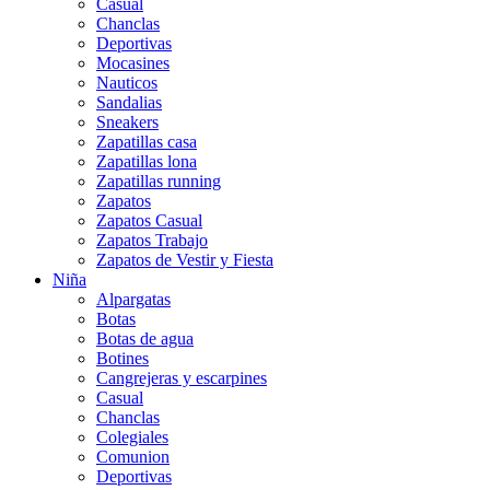
Casual
Chanclas
Deportivas
Mocasines
Nauticos
Sandalias
Sneakers
Zapatillas casa
Zapatillas lona
Zapatillas running
Zapatos
Zapatos Casual
Zapatos Trabajo
Zapatos de Vestir y Fiesta
Niña
Alpargatas
Botas
Botas de agua
Botines
Cangrejeras y escarpines
Casual
Chanclas
Colegiales
Comunion
Deportivas