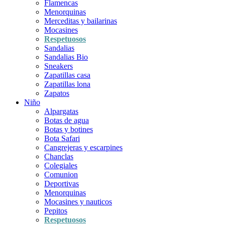
Flamencas
Menorquinas
Merceditas y bailarinas
Mocasines
Respetuosos
Sandalias
Sandalias Bio
Sneakers
Zapatillas casa
Zapatillas lona
Zapatos
Niño
Alpargatas
Botas de agua
Botas y botines
Bota Safari
Cangrejeras y escarpines
Chanclas
Colegiales
Comunion
Deportivas
Menorquinas
Mocasines y nauticos
Pepitos
Respetuosos