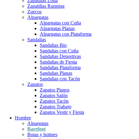
Zapatillas Lona
Zapatillas Running
Zuecos
Alpargatas
Alpargatas con Cuña
Alpargatas Planas
Alpargatas con Plataforma
Sandalias
Sandalias Bio
Sandalias con Cuña
Sandalias Deportivas
Sandalias de Fiesta
Sandalias Plataforma
Sandalias Planas
Sandalias con Tacón
Zapatos
Zapatos Planos
Zapatos Salón
Zapatos Tacón
Zapatos Trabajo
Zapatos Vestir y Fiesta
Hombre
Alpargatas
Barefoot
Botas y botines