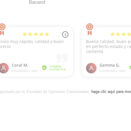
Bacarot
aprobado por la Sociedad de Opiniones Contrastadas,
haga clic aquí para most