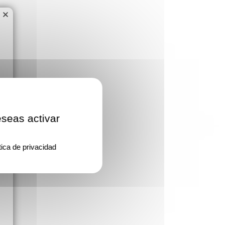
×
eseas activar
tica de privacidad