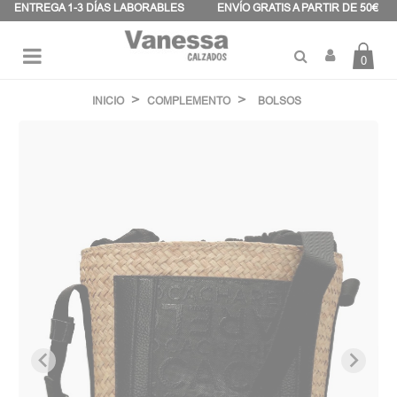
Panel de gestión de cookies
ENTREGA 1-3 DÍAS LABORABLES
ENVÍO GRATIS A PARTIR DE 50€
0
Navegación
☰
de
INICIO
COMPLEMENTO
BOLSOS
palanca