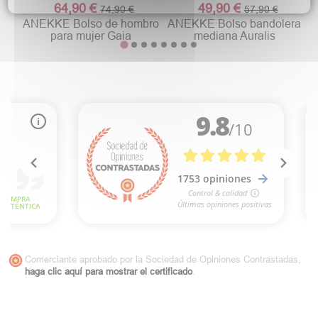
64,90 €
49,90 €
74,90 €
57,90 €
ANEKKE Bolso de hombro
ANEKKE Bolso bandolera
para mujer Gaia
mediana Auralis
Comerciante aprobado por la Sociedad de Opiniones Contrastadas,
haga clic aquí para mostrar el certificado
.