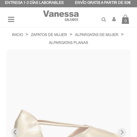
Panel de gestión de cookies
ENTREGA 1-3 DÍAS LABORABLES
ENVÍO GRATIS A PARTIR DE 50€
0
Navegación
☰
de
INICIO
ZAPATOS DE MUJER
ALPARGATAS DE MUJER
palanca
ALPARGATAS PLANAS