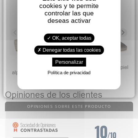
cookies y te permite
controlar las que
deseas activar
OK, aceptar todas
Denegar todas las cookies
29,90 €
29,90 €
69,90 €
69,90 €
Personalizar
VIGUERA Sandalia
VIGUERA Alpartaga piel
alpargata elásticos mujer
pulsera hebilla
Política de privacidad
Opiniones de los clientes
OPINIONES SOBRE ESTE PRODUCTO
10
/10