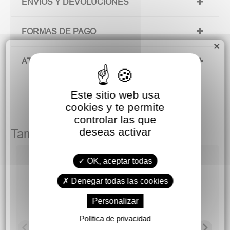
ENVÍOS Y DEVOLUCIONES
FORMAS DE PAGO
×
ATENCIÓN AL CLIENTE
Este sitio web usa
cookies y te permite
controlar las que
deseas activar
También podría gustarte
OK, aceptar todas
C
Denegar todas las cookies
Personalizar
Política de privacidad