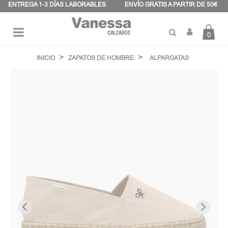
Panel de gestión de cookies
ENTREGA 1-3 DÍAS LABORABLES
ENVÍO GRATIS A PARTIR DE 50€
0
Navegación
☰
de
INICIO
ZAPATOS DE HOMBRE
ALPARGATAS
palanca