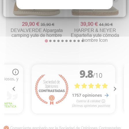
29,90 €
39,90 €
35,90 €
44,90 €
DEVALVERDE Alpargata
HARPER & NEYER
camping yute de hombre
Esparteña yute cómoda
hombre Icon
Comerciante aprobado por la Sociedad de Opiniones Contrastadas,