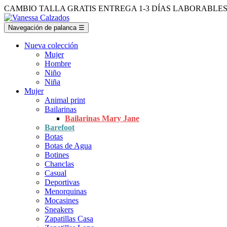
CAMBIO TALLA GRATIS
ENTREGA 1-3 DÍAS LABORABLE
Navegación de palanca
☰
Nueva colección
Mujer
Hombre
Niño
Niña
Mujer
Animal print
Bailarinas
Bailarinas Mary Jane
Barefoot
Botas
Botas de Agua
Botines
Chanclas
Casual
Deportivas
Menorquinas
Mocasines
Sneakers
Zapatillas Casa