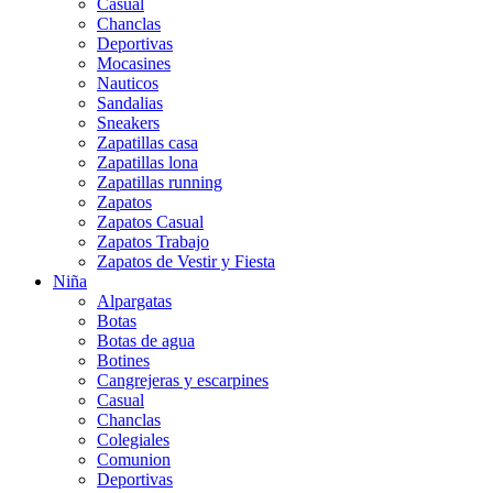
Casual
Chanclas
Deportivas
Mocasines
Nauticos
Sandalias
Sneakers
Zapatillas casa
Zapatillas lona
Zapatillas running
Zapatos
Zapatos Casual
Zapatos Trabajo
Zapatos de Vestir y Fiesta
Niña
Alpargatas
Botas
Botas de agua
Botines
Cangrejeras y escarpines
Casual
Chanclas
Colegiales
Comunion
Deportivas