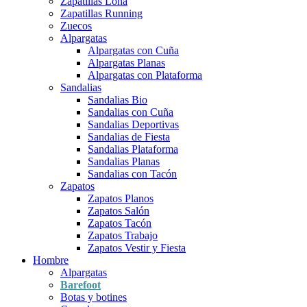
Zapatillas Lona
Zapatillas Running
Zuecos
Alpargatas
Alpargatas con Cuña
Alpargatas Planas
Alpargatas con Plataforma
Sandalias
Sandalias Bio
Sandalias con Cuña
Sandalias Deportivas
Sandalias de Fiesta
Sandalias Plataforma
Sandalias Planas
Sandalias con Tacón
Zapatos
Zapatos Planos
Zapatos Salón
Zapatos Tacón
Zapatos Trabajo
Zapatos Vestir y Fiesta
Hombre
Alpargatas
Barefoot
Botas y botines