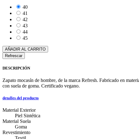
40
41
42
43
44
45
AÑADIR AL CARRITO
DESCRIPCIÓN
Zapato mocasín de hombre, de la marca Refresh. Fabricado en material qu
con suela de goma. Certificado vegano.
detalles del producto
Material Exterior
Piel Sintética
Material Suela
Goma
Revestimiento
Textil