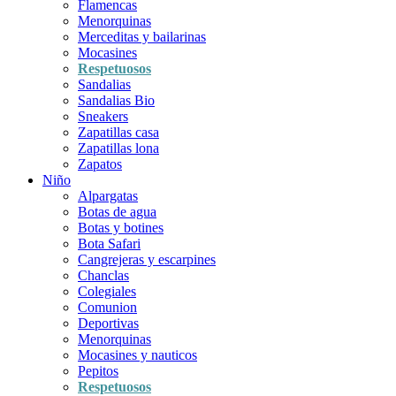
Flamencas
Menorquinas
Merceditas y bailarinas
Mocasines
Respetuosos
Sandalias
Sandalias Bio
Sneakers
Zapatillas casa
Zapatillas lona
Zapatos
Niño
Alpargatas
Botas de agua
Botas y botines
Bota Safari
Cangrejeras y escarpines
Chanclas
Colegiales
Comunion
Deportivas
Menorquinas
Mocasines y nauticos
Pepitos
Respetuosos