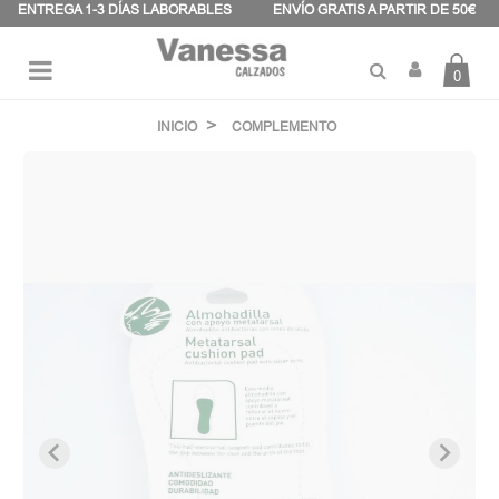
Panel de gestión de cookies
ENTREGA 1-3 DÍAS LABORABLES
ENVÍO GRATIS A PARTIR DE 50€
0
Navegación
☰
de
INICIO
COMPLEMENTO
palanca