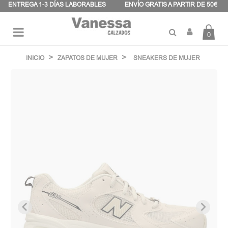
Panel de gestión de cookies
ENTREGA 1-3 DÍAS LABORABLES
ENVÍO GRATIS A PARTIR DE 50€
0
Navegación
☰
de
INICIO
ZAPATOS DE MUJER
SNEAKERS DE MUJER
palanca