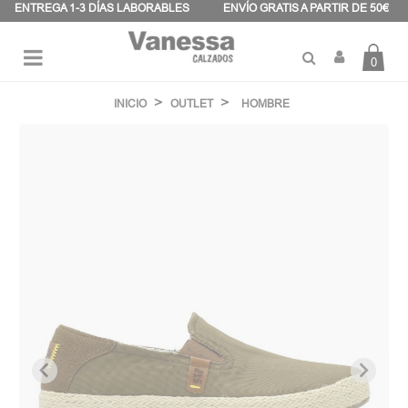
Panel de gestión de cookies
ENTREGA 1-3 DÍAS LABORABLES
ENVÍO GRATIS A PARTIR DE 50€
0
Navegación
☰
de
INICIO
OUTLET
HOMBRE
palanca