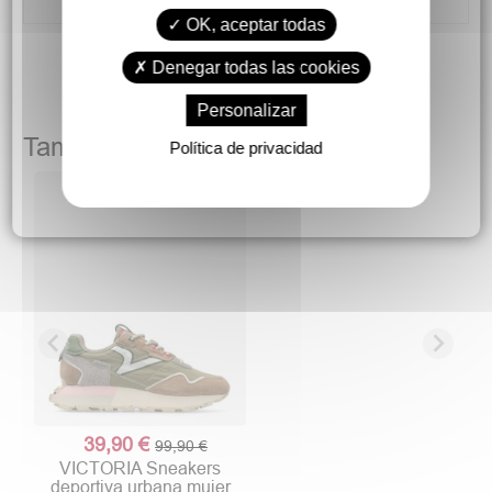
OK, aceptar todas
Denegar todas las cookies
Personalizar
También podría gustarte
Política de privacidad
39,90 €
99,90 €
VICTORIA Sneakers
deportiva urbana mujer