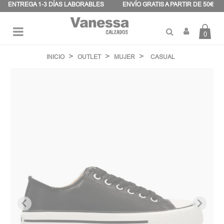
Panel de gestión de cookies
ENTREGA 1-3 DÍAS LABORABLES
ENVÍO GRATIS A PARTIR DE 50€
0
Navegación
☰
de
INICIO
OUTLET
MUJER
CASUAL
palanca